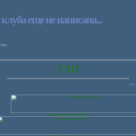
клуба еще не написана...
Клуба.
EXIT
Авт
InterReklama Advertising Network